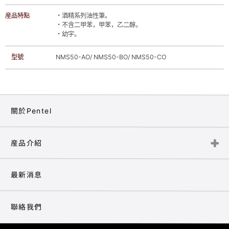
産品特點
・酒精系列油性筆。
・不含二甲苯，甲苯，乙二醇。
・幼字。
型號
NMS50-AO/ NMS50-BO/ NMS50-CO
關於Pentel
産品介紹
最新消息
聯絡我們