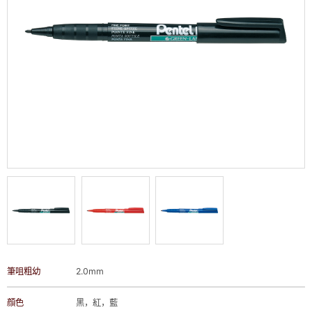
筆咀粗幼
2.0mm
顔色
黑，紅，藍