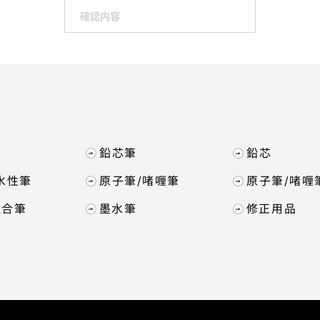
確認内容
紹
具
鉛芯筆
鉛芯
水性筆
原子筆/啫喱筆
原子筆/啫喱
組合筆
墨水筆
修正用品