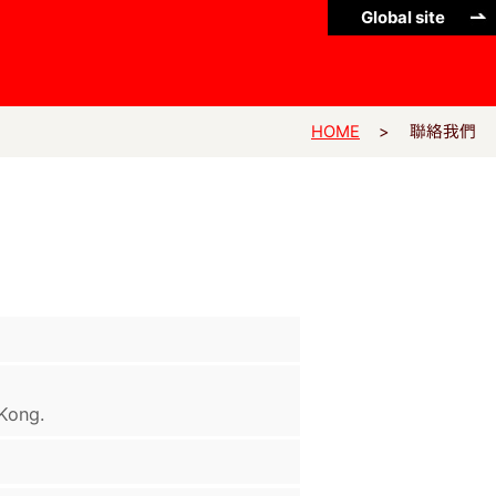
Global site
聯絡我們
HOME
Kong.