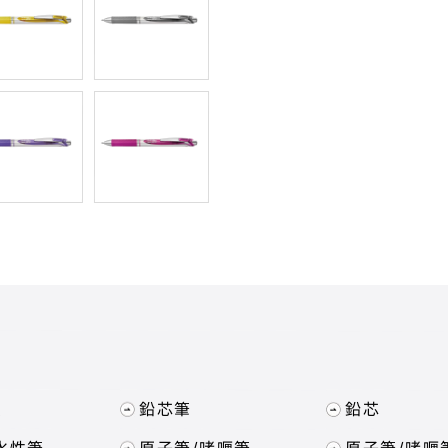
紹
具
鉛芯筆
鉛芯
水性筆
原子筆/啫喱筆
原子筆/啫喱