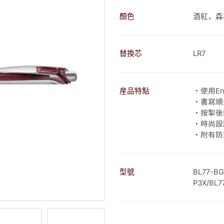
顏色
酒紅，森
替換芯
LR7
・使用En
産品特點
・書寫順
・按掣後
・時尚設
・附有防
型號
BL77-BG
P3X/BL7