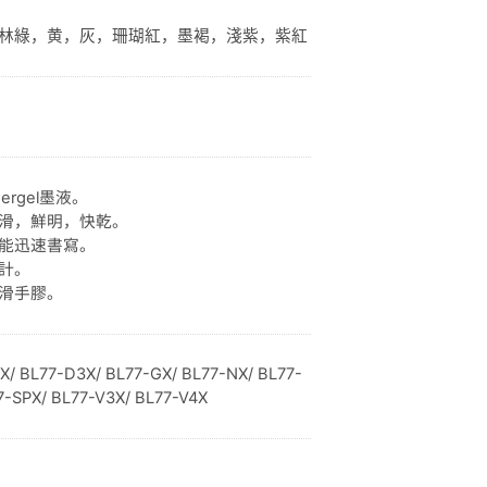
林綠，黄，灰，珊瑚紅，墨褐，淺紫，紫紅
ergel墨液。
滑，鮮明，快乾。
能迅速書寫。
計。
滑手膠。
X/ BL77-D3X/ BL77-GX/ BL77-NX/ BL77-
7-SPX/ BL77-V3X/ BL77-V4X